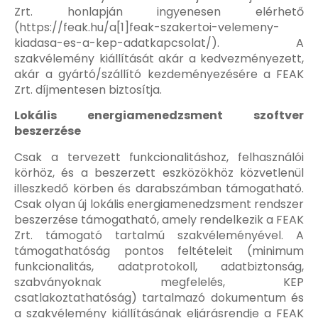
Zrt. honlapján ingyenesen elérhető
(https://feak.hu/a[1]feak-szakertoi-velemeny-
kiadasa-es-a-kep-adatkapcsolat/). A
szakvélemény kiállítását akár a kedvezményezett,
akár a gyártó/szállító kezdeményezésére a FEAK
Zrt. díjmentesen biztosítja.
Lokális energiamenedzsment szoftver
beszerzése
Csak a tervezett funkcionalitáshoz, felhasználói
körhöz, és a beszerzett eszközökhöz közvetlenül
illeszkedő körben és darabszámban támogatható.
Csak olyan új lokális energiamenedzsment rendszer
beszerzése támogatható, amely rendelkezik a FEAK
Zrt. támogató tartalmú szakvéleményével. A
támogathatóság pontos feltételeit (minimum
funkcionalitás, adatprotokoll, adatbiztonság,
szabványoknak megfelelés, KEP
csatlakoztathatóság) tartalmazó dokumentum és
a szakvélemény kiállításának eljárásrendje a FEAK