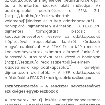
az adatkapcsolat megfelelően beállításra kerüljön,
és a fenntartási időszak alatt működjön. Az
adatkapcsolat paraméterei a FEAK Zrt.
(https://feak.hu/a-feak-szakertoi-
velemeny[1]kiadasa-es-a-kep-adatkapcsolat/)
honlapjáról díjmentesen elérhetők. – A FEAK Zrt.
díjmentes támogatást biztosít a
kedvezményezettek részére az adatkapcsolat
kiépítésével kapcsolatos konkrét kérdéseik
megválaszolásával. – A FEAK Zrt. a KEP rendszer
kedvezményezettek számára elérhető funkcióiról
felhasználói útmutatókat tesz közzé a honlapján
(https://feak.hu/a-feak-szakertoi[1]velemeny-
kiadasa-es-a-kep-adatkapcsolat/), amelyek
díjmentesen elérhetők. – A KEP adatkapcsolat
működését a FEAK Zrt-nek igazolnia szükséges.
Eszközbeszerzés – A rendszer bevezetéséhez
szükséges egyéb eszközök
A szerverek az új lokális energiamenedzsment