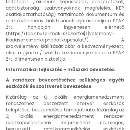
feltételeit (minimum képességek, adatprotokoll,
adatbiztonság, szabványoknak megfelelés, KEP
csatlakoztathatóság) tartalmazó dokumentum és
a szakvélemény kiállításának eljárásrendje a FEAK
Zrt. honlapján ingyenesen elérhető
(https://feak.hu/a-feak-szakertoi[1]velemeny-
kiadasa-es-a-kep-adatkapcsolat/). A
szakvélemény kiállítását akár a kedvezményezett,
akár a gyártó / szállító kezdeményezésére a FEAK
Zrt. díjmentesen biztosítja.
Informatikai fejlesztés – műszaki bevezetés
A rendszer bevezetéséhez szükséges egyéb
eszközök és szoftverek bevezetése
Kizárólag az új lokális energiamenedzsment
rendszerhez beszerzett szerver eszközök
telepítése, beüzemelése támogatható. Kizárólag az
új lokális energiamenedzsment rendszer
adatkapcsolatainak kiépítéséhez szükséges,
beszerzett adatkommunikációs eszközök