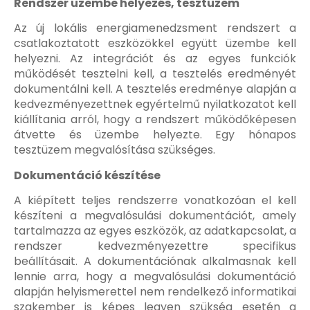
Rendszer üzembe helyezés, tesztüzem
Az új lokális energiamenedzsment rendszert a
csatlakoztatott eszközökkel együtt üzembe kell
helyezni. Az integrációt és az egyes funkciók
működését tesztelni kell, a tesztelés eredményét
dokumentálni kell. A tesztelés eredménye alapján a
kedvezményezettnek egyértelmű nyilatkozatot kell
kiállítania arról, hogy a rendszert működőképesen
átvette és üzembe helyezte. Egy hónapos
tesztüzem megvalósítása szükséges.
Dokumentáció készítése
A kiépített teljes rendszerre vonatkozóan el kell
készíteni a megvalósulási dokumentációt, amely
tartalmazza az egyes eszközök, az adatkapcsolat, a
rendszer kedvezményezettre specifikus
beállításait. A dokumentációnak alkalmasnak kell
lennie arra, hogy a megvalósulási dokumentáció
alapján helyismerettel nem rendelkező informatikai
szakember is képes legyen szükség esetén a