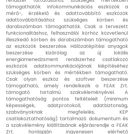
rendszer futtatásához szükséges mértékben
támogathatók. Infokommunikációs eszközök a
mérő-, érzékelő és adattovábbító eszközök
adattovábbításához szükséges körben és
darabszámban támogathatók. Csak a tervezett
funkcionalitáshoz, felhasználói körhöz közvetlenül
illeszkedő körben és darabszámban támogatható
az eszközök beszerzése. Hálózatépítési anyagok
beszerzése kizárólag az új lokális
energiamenedzsment rendszerhez csatlakozó
eszközök adatkommunikációjának kiépítéséhez
szükséges körben és mértékben támogatható.
Csak olyan eszköz és szoftver beszerzése
támogatható, amely rendelkezik a FEAK Zrt.
támogató tartalmú szakvéleményével. A
támogathatóság pontos feltételeit (minimum
képességek, adatprotokoll, adatbiztonság,
szabványoknak megfelelés, KEP
csatlakoztathatóság) tartalmazó dokumentum és
a szakvélemény kiállításának eljárásrendje a FEAK
Zrt. honlapján ingyenesen elérhető