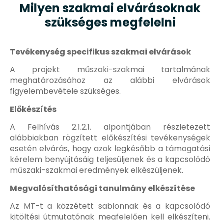
Milyen szakmai elvárásoknak
szükséges megfelelni
Tevékenység specifikus szakmai elvárások
A projekt műszaki-szakmai tartalmának
meghatározásához az alábbi elvárások
figyelembevétele szükséges.
Előkészítés
A Felhívás 2.1.2.1. alpontjában részletezett
alábbiakban rögzített előkészítési tevékenységek
esetén elvárás, hogy azok legkésőbb a támogatási
kérelem benyújtásáig teljesüljenek és a kapcsolódó
műszaki-szakmai eredmények elkészüljenek.
Megvalósíthatósági tanulmány elkészítése
Az MT-t a közzétett sablonnak és a kapcsolódó
kitöltési útmutatónak megfelelően kell elkészíteni.