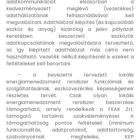
adatkommunikációt elsősorban a
kedvezményezett meglévő (vezetékes)
adathálózatának felhasználásával kell
megvalósítani. Adathálózat kiépítés (és kapcsolódó
eszköz és anyag) kizárólag a jelen pályázat
keretében beszerzett eszközök
adatkapcsolatának megvalósítására tervezhető,
az így kiépített adathálózat más célra nem
használható. Vezeték nélküli kiépítésnél is ezeket a
feltételeket kell betartani.
– a bevezetni tervezett lokális
energiamenedzsment rendszer funkcióinak és
szolgáltatásainak, eszközvezérlési képességeinek
részletes tervét. Csak olyan lokális
energiamenedzsment rendszer beszerzése
támogatható, amely rendelkezik a FEAK Zrt.
támogató tartalmú szakvéleményével. A
támogathatóság pontos feltételeit (minimum
funkcionalitás, adatprotokoll, adatbiztonság,
szabványoknak megfelelés, KEP