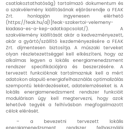
csatlakoztathatóság) tartalmazó dokumentum és
a szakvélemény kiállításának eljárásrendje a FEAK
Zrt. honlapján ingyenesen elérhető
(https://feak.hu/a[1]feak-szakertoi-velemeny-
kiadasa-es-a-kep-adatkapcsolat/). A
szakvélemény kiállítását akár a kedvezményezett,
akár a gyártó/szállító kezdeményezésére a FEAK
Zrt. díjmentesen biztosítja. A műszaki terveket
olyan részletezettséggel kell elkészíteni, hogy az
alkalmas legyen a lokális energiamenedzsment
rendszer specifikációjára és beszerzésére. A
tervezett funkcióknak tartalmazniuk kell a mért
adatokon alapuló energiafelhasználás optimalizálás
szempontú lekérdezéseket, adatelemzéseket is. A
lokális energiamenedzsment rendszer funkcióit
modulárisan úgy kell megtervezni, hogy azok
lehetővé tegyék a felhívásban megfogalmazott
célok elérését.
– a bevezetni tervezett lokális
energiamenedzsment rendszer felhasználói