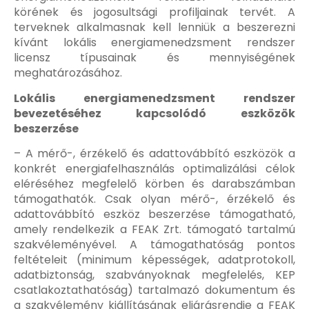
körének és jogosultsági profiljainak tervét. A
terveknek alkalmasnak kell lenniük a beszerezni
kívánt lokális energiamenedzsment rendszer
licensz típusainak és mennyiségének
meghatározásához.
Lokális energiamenedzsment rendszer
bevezetéséhez kapcsolódó eszközök
beszerzése
– A mérő-, érzékelő és adattovábbító eszközök a
konkrét energiafelhasználás optimalizálási célok
eléréséhez megfelelő körben és darabszámban
támogathatók. Csak olyan mérő-, érzékelő és
adattovábbító eszköz beszerzése támogatható,
amely rendelkezik a FEAK Zrt. támogató tartalmú
szakvéleményével. A támogathatóság pontos
feltételeit (minimum képességek, adatprotokoll,
adatbiztonság, szabványoknak megfelelés, KEP
csatlakoztathatóság) tartalmazó dokumentum és
a szakvélemény kiállításának eljárásrendje a FEAK