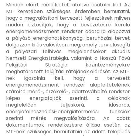
Minden előírt mellékletet kitöltve csatolni kell. Az
MT keretében szükséges érdemben bemutatni,
hogy a megvalósítani tervezett fejlesztések milyen
módon biztosítják, hogy a bevezetésre kerülő
energiamenedzsment rendszer adataira alapozva
a pályázó energiahatékonysági beruházási tervet
dolgozzon ki és valósítson meg, amely terv elősegíti
a pályázati felhívás megjelenésekor aktuális
Nemzeti Energiastratégia, valamint a Hosszú Távú
Felújítási Stratégia közintézményekre
meghatározott felújítási rátájának elérését. Az MT-
nek igazolnia kell, hogy a tervezett
energiamenedzsment rendszer alapfeltételének
számító mérő-, érzékelő-, adattovábbító rendszer
képes energiafajták szerinti, a céloknak
megfelelően teljeskörű, idősoros,
energiafelhasználási-energiatermelési funkciók
szerinti mérés megvalósítására. Az adott
dokumentumok rendelkezésre állása esetén az
MT-nek szükséges bemutatnia az adott település