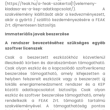
(https://feak.hu/a-feak-szakertoi[1]velemeny-
kiadasa-es-a-kep-adatkapcsolat/). A
szakvélemény kiállítását akár a kedvezményezett,
akár a gyártó / szállító kezdeményezésére a FEAK
Zrt. díjmentesen biztosítja.
Immateriális javak beszerzése
A rendszer bevezetéséhez szükséges egyéb
szoftver licenszek
Csak a beszerzett eszközökhöz közvetlenül
illeszkedő körben és darabszámban támogatható.
Csak olyan eszköz és a kapcsolódó szoftverlicensz
beszerzése támogatható, amely kifejezetten a
helyben felszerelt eszközök vagy a beszerzett új
lokális energiamenedzsment rendszer és a KEP
közötti adatkapcsolatot biztosítja. Csak olyan
eszköz és szoftver beszerzése támogatható, amely
rendelkezik a FEAK Zrt. támogató tartalmú
szakvéleményével. A támogathatóság pontos