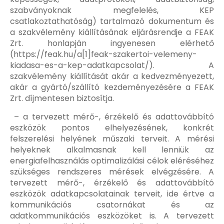
szabványoknak megfelelés, KEP
csatlakoztathatóság) tartalmazó dokumentum és
a szakvélemény kiállításának eljárásrendje a FEAK
Zrt. honlapján ingyenesen elérhető
(https://feak.hu/a[1]feak-szakertoi-velemeny-
kiadasa-es-a-kep-adatkapcsolat/). A
szakvélemény kiállítását akár a kedvezményezett,
akár a gyártó/szállító kezdeményezésére a FEAK
Zrt. díjmentesen biztosítja.
– a tervezett mérő-, érzékelő és adattovábbító
eszközök pontos elhelyezésének, konkrét
felszerelési helyének műszaki terveit. A mérési
helyeknek alkalmasnak kell lenniük az
energiafelhasználás optimalizálási célok eléréséhez
szükséges rendszeres mérések elvégzésére. A
tervezett mérő-, érzékelő és adattovábbító
eszközök adatkapcsolatainak terveit, ide értve a
kommunikációs csatornákat és az
adatkommunikációs eszközöket is. A tervezett