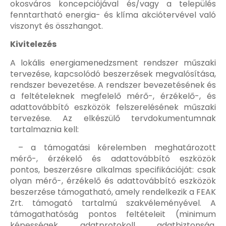
okosváros koncepciójával és/vagy a település
fenntartható energia- és klíma akciótervével való
viszonyt és összhangot.
Kivitelezés
A lokális energiamenedzsment rendszer műszaki
tervezése, kapcsolódó beszerzések megvalósítása,
rendszer bevezetése. A rendszer bevezetésének és
a feltételeknek megfelelő mérő-, érzékelő-, és
adattovábbító eszközök felszerelésének műszaki
tervezése. Az elkészülő tervdokumentumnak
tartalmaznia kell:
– a támogatási kérelemben meghatározott
mérő-, érzékelő és adattovábbító eszközök
pontos, beszerzésre alkalmas specifikációját: csak
olyan mérő-, érzékelő és adattovábbító eszközök
beszerzése támogatható, amely rendelkezik a FEAK
Zrt. támogató tartalmú szakvéleményével. A
támogathatóság pontos feltételeit (minimum
képességek, adatprotokoll, adatbiztonság,