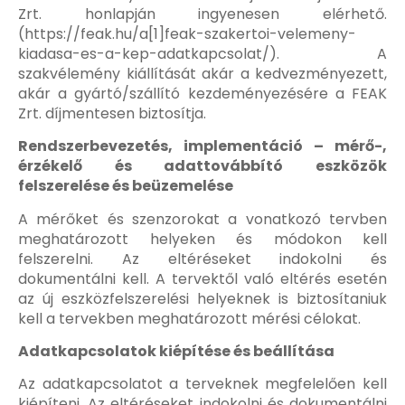
Zrt. honlapján ingyenesen elérhető.
(https://feak.hu/a[1]feak-szakertoi-velemeny-
kiadasa-es-a-kep-adatkapcsolat/). A
szakvélemény kiállítását akár a kedvezményezett,
akár a gyártó/szállító kezdeményezésére a FEAK
Zrt. díjmentesen biztosítja.
Rendszerbevezetés, implementáció – mérő-,
érzékelő és adattovábbító eszközök
felszerelése és beüzemelése
A mérőket és szenzorokat a vonatkozó tervben
meghatározott helyeken és módokon kell
felszerelni. Az eltéréseket indokolni és
dokumentálni kell. A tervektől való eltérés esetén
az új eszközfelszerelési helyeknek is biztosítaniuk
kell a tervekben meghatározott mérési célokat.
Adatkapcsolatok kiépítése és beállítása
Az adatkapcsolatot a terveknek megfelelően kell
kiépíteni. Az eltéréseket indokolni és dokumentálni