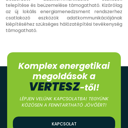
telepítése és beüzemelése támogatható. Kizárólag
az új lokális energiamenedzsment rendszerhez
csatlakozó eszközök adatkommunikációjának
kiépítéséhez szükséges hálózatépítési tevékenység
támogatható.
Komplex energetikai
megoldások a
VERTESZ
-től!
LÉPJEN VELÜNK KAPCSOLATBA! TEGYÜNK
KÖZÖSEN A FENNTARTHATÓ JÖVŐÉRT!
KAPCSOLAT