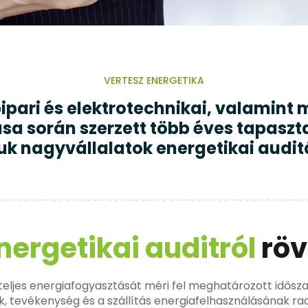
VERTESZ ENERGETIKA
épipari és elektrotechnikai, valamin
sa során szerzett több éves tapaszt
juk nagyvállalatok energetikai audit
nergetikai auditról
röv
teljes energiafogyasztását méri fel meghatározott idősza
k, tevékenység és a szállítás energiafelhasználásának ra