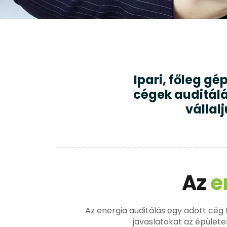
Ipari, főleg g
cégek auditálá
vállal
Az
e
Az energia auditálás egy adott cég 
javaslatokat az épülete