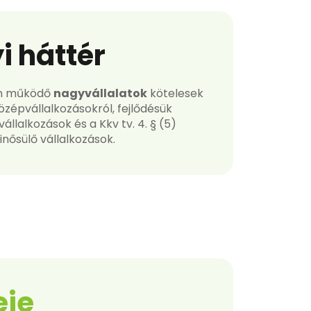
i háttér
gon működő
nagyvállalatok
kötelesek
özépvállalkozásokról, fejlődésük
állalkozások és a Kkv tv. 4. § (5)
nősülő vállalkozások.
eje