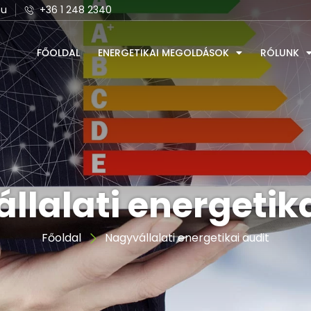
hu
+36 1 248 2340
FŐOLDAL
ENERGETIKAI MEGOLDÁSOK
RÓLUNK
llalati energetika
Főoldal
Nagyvállalati energetikai audit