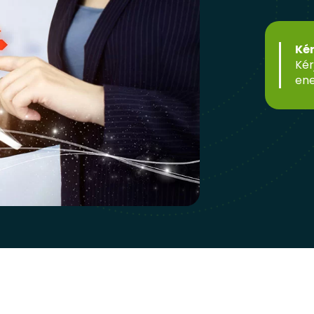
Ké
Kér
ene