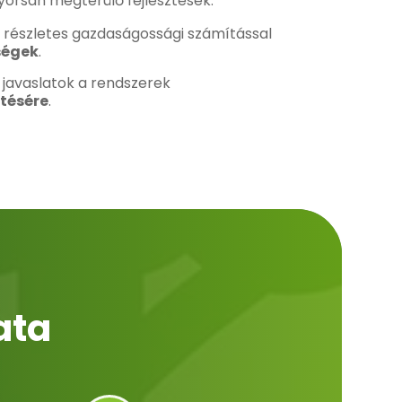
gyorsan megtérülő fejlesztések.
, részletes gazdaságossági számítással
ségek
.
 javaslatok a rendszerek
tésére
.
ata