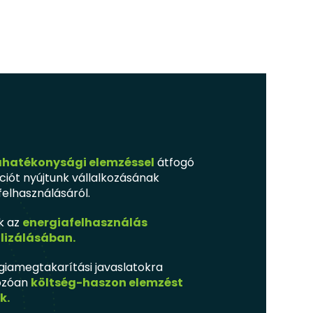
ahatékonysági elemzéssel
átfogó
ciót nyújtunk vállalkozásának
felhasználásáról.
k az
energiafelhasználás
lizálásában.
giamegtakarítási javaslatokra
ozóan
költség-haszon elemzést
k.