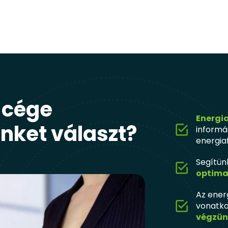
 cége
Energi
nket választ?
informá
energia
Segítün
optima
Az ener
vonatk
végzün