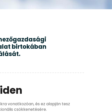
t mezőgazdasági
alat birtokában
álását.
iden
kra vonatkozóan, és ez alapján tesz
cionális csökkenetésére.