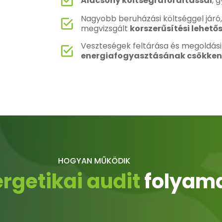
Alacsony költségráfordítással
, 
Nagyobb beruházási költséggel járó
megvizsgált
korszerűsítési lehető
Veszteségek feltárása és megoldási
energiafogyasztásának csökken
HOGYAN MŰKÖDIK
rgetikai audit
folyam