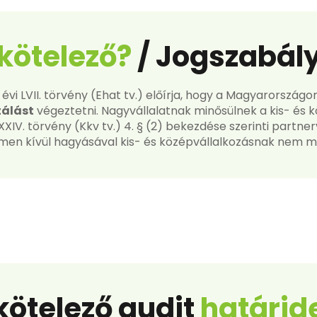
kötelező?
/ Jogszabály
 évi LVII. törvény (Ehat tv.) előírja, hogy a Magyarorszá
tálást
végeztetni. Nagyvállalatnak minősülnek a kis- és k
IV. törvény (Kkv tv.) 4. § (2) bekezdése szerinti partnerv
en kívül hagyásával kis- és középvállalkozásnak nem mi
kötelező audit
határid