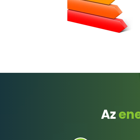
Az
ene