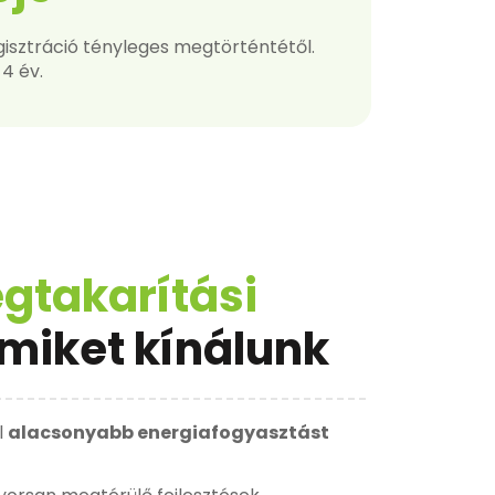
egisztráció tényleges megtörténtétől.
4 év.
gtakarítási
miket kínálunk
l
alacsonyabb energiafogyasztást