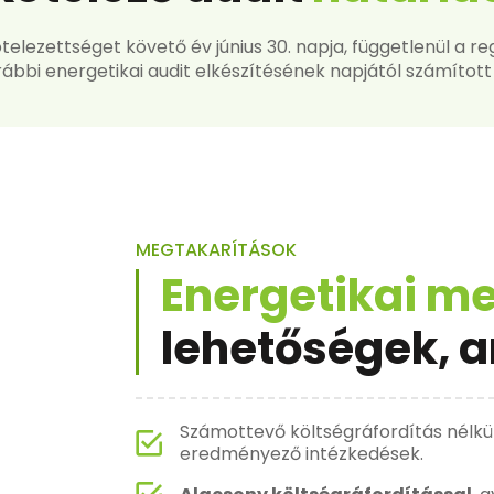
kötelezettséget követő év június 30. napja, függetlenül a r
rábbi energetikai audit elkészítésének napjától számított 
MEGTAKARÍTÁSOK
Energetikai me
lehetőségek, a
Számottevő költségráfordítás nélkü
eredményező intézkedések.