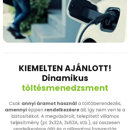
KIEMELTEN AJÁNLOTT!
Dinamikus
töltésmenedzsment
Csak
annyi áramot használ
a töltőberendezés,
amennyi
éppen
rendelkezésre
áll, így nem veri le a
biztosítékot. A megvásárolt, telepített villamos
teljesítmény (pl. 3x32A, 3x63A, stb.), az összesen
rendelkezésre álló és a pillanatnyi fogyasztás