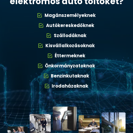
elektromos autó töltőket?
Magánszemélyeknek
Autókereskedőknek
Szállodáknak
Kisvállalkozásoknak
Éttermeknek
Önkormányzatoknak
Benzinkutaknak
Irodaházaknak