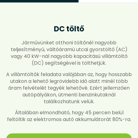
DC töltő
Járművünket otthoni töltőnél nagyobb
teljesítményű, váltóáramú utcai gyorstöltő (AC)
vagy 40 kW-nál nagyobb kapacitású villámtöltő
(DC) segítségével is tölthetjük.
A villámtöltők feladata valójában az, hogy hosszabb
utakon a lehető legrövidebb idő alatt minél több
áram felvételét tegyék lehetővé. Ezért jellemzően
autópályákon, útmenti benzinkutaknál
találkozhatunk velük.
Általában elmondható, hogy 45 percen belül
feltöltik az elektromos autó akkumulátorát 80%-ra.