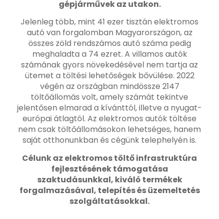
gépjárművek az utakon.
Jelenleg több, mint 41 ezer tisztán elektromos
autó van forgalomban Magyarországon, az
összes zöld rendszámos autó száma pedig
meghaladta a 74 ezret. A villamos autók
számának gyors növekedésével nem tartja az
ütemet a töltési lehetőségek bővülése. 2022
végén az országban mindössze 2147
töltőállomás volt, amely számát tekintve
jelentősen elmarad a kívánttól, illetve a nyugat-
európai átlagtól. Az elektromos autók töltése
nem csak töltőállomásokon lehetséges, hanem
saját otthonunkban és cégünk telephelyén is.
Célunk az elektromos töltő infrastruktúra
fejlesztésének támogatása
szaktudásunkkal, kiváló termékek
forgalmazásával, telepítés és üzemeltetés
szolgáltatásokkal.