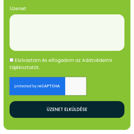
Üzenet
Elolvastam és elfogadom az
Adatvédelmi
tájékoztatót
.
ÜZENET ELKÜLDÉSE