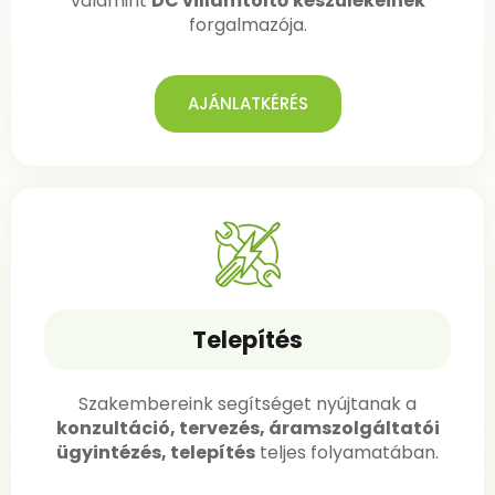
valamint
DC villámtöltő
készülékeinek
forgalmazója.
AJÁNLATKÉRÉS
Telepítés
Szakembereink segítséget nyújtanak a
konzultáció, tervezés, áramszolgáltatói
ügyintézés, telepítés
teljes folyamatában.