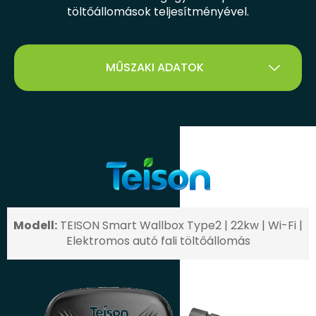
töltőállomások teljesítményével.
MŰSZAKI ADATOK
Modell:
TEISON Smart Wallbox Type2 | 22kw | Wi-Fi |
Elektromos autó fali töltőállomás