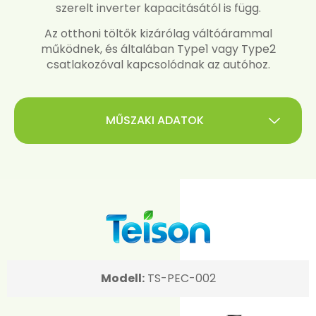
szerelt inverter kapacitásától is függ.
Az otthoni töltők kizárólag váltóárammal
működnek, és általában Type1 vagy Type2
csatlakozóval kapcsolódnak az autóhoz.
MŰSZAKI ADATOK
Modell:
TS-PEC-002