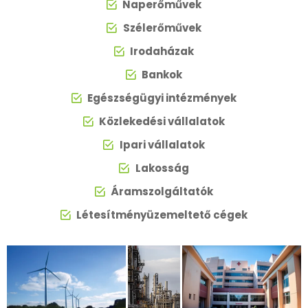
Naperőművek
Szélerőművek
Irodaházak
Bankok
Egészségügyi intézmények
Közlekedési vállalatok
Ipari vállalatok
Lakosság
Áramszolgáltatók
Létesítményüzemeltető cégek