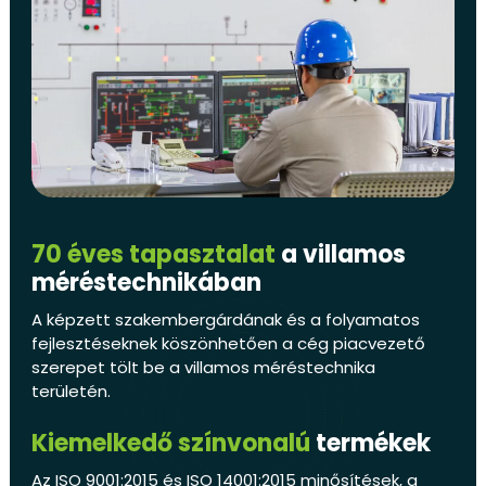
70 éves tapasztalat
a villamos
méréstechnikában
A képzett szakembergárdának és a folyamatos
fejlesztéseknek köszönhetően a cég piacvezető
szerepet tölt be a villamos méréstechnika
területén.
Kiemelkedő színvonalú
termékek
Az ISO 9001:2015 és ISO 14001:2015 minősítések, a