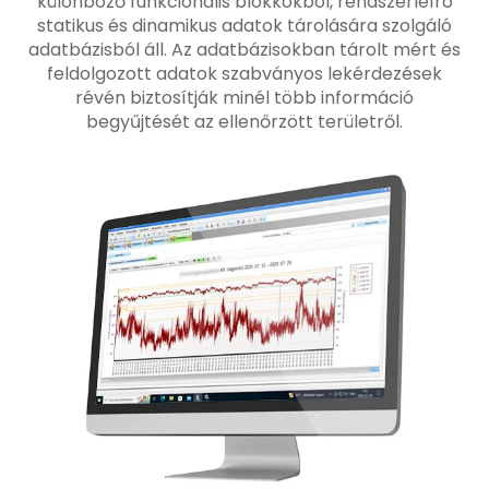
különböző funkcionális blokkokból, rendszerleíró
statikus és dinamikus adatok tárolására szolgáló
adatbázisból áll. Az adatbázisokban tárolt mért és
feldolgozott adatok szabványos lekérdezések
révén biztosítják minél több információ
begyűjtését az ellenőrzött területről.