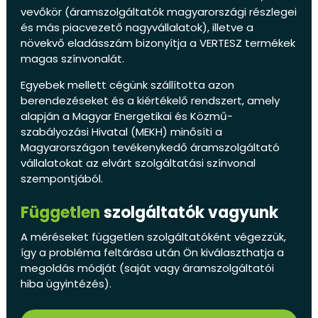
vevőkör (áramszolgáltatók magyarországi részlegei
és más piacvezető nagyvállalatok), illetve a
növekvő eladásszám bizonyítja a VERTESZ termékek
magas színvonalát.
Egyebek mellett cégünk szállította azon
berendezéseket és a kiértékelő rendszert, amely
alapján a Magyar Energetikai és Közmű-
szabályozási Hivatal (MEKH) minősíti a
Magyarországon tevékenykedő áramszolgáltató
vállalatokat az elvárt szolgáltatási színvonal
szempontjából.
Független
szolgáltatók vagyunk
A méréseket független szolgáltatóként végezzük,
így a probléma feltárása után Ön kiválaszthatja a
megoldás módját (saját vagy áramszolgáltatói
hiba ügyintézés).