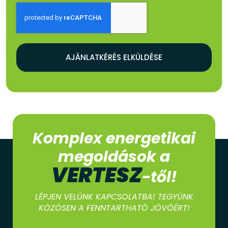
AJÁNLATKÉRÉS ELKÜLDÉSE
Komplex energetikai
megoldások a
VERTESZ
-től!
LÉPJEN VELÜNK KAPCSOLATBA! TEGYÜNK
KÖZÖSEN A FENNTARTHATÓ JÖVŐÉRT!