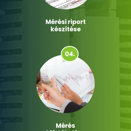
Mérési riport
készítése
04.
Mérés