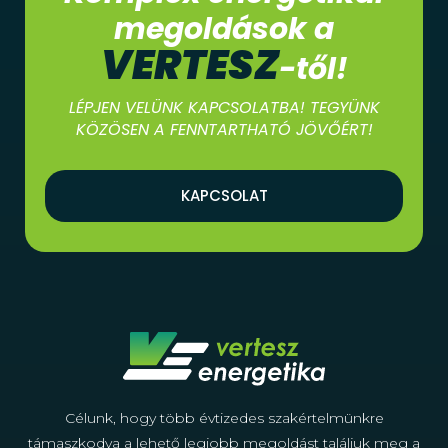
megoldások a
VERTESZ
-től!
LÉPJEN VELÜNK KAPCSOLATBA! TEGYÜNK
KÖZÖSEN A FENNTARTHATÓ JÖVŐÉRT!
KAPCSOLAT
Célunk, hogy több évtizedes szakértelmünkre
támaszkodva a lehető legjobb megoldást találjuk meg a