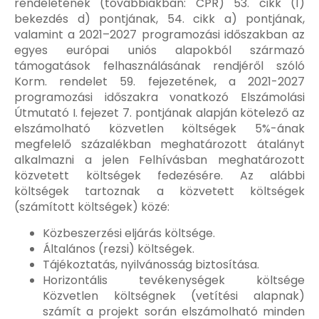
rendeletének (továbbiakban: CPR) 53. cikk (1)
bekezdés d) pontjának, 54. cikk a) pontjának,
valamint a 2021–2027 programozási időszakban az
egyes európai uniós alapokból származó
támogatások felhasználásának rendjéről szóló
Korm. rendelet 59. fejezetének, a 2021-2027
programozási időszakra vonatkozó Elszámolási
Útmutató I. fejezet 7. pontjának alapján kötelező az
elszámolható közvetlen költségek 5%-ának
megfelelő százalékban meghatározott átalányt
alkalmazni a jelen Felhívásban meghatározott
közvetett költségek fedezésére. Az alábbi
költségek tartoznak a közvetett költségek
(számított költségek) közé:
Közbeszerzési eljárás költsége.
Általános (rezsi) költségek.
Tájékoztatás, nyilvánosság biztosítása.
Horizontális tevékenységek költsége
Közvetlen költségnek (vetítési alapnak)
számít a projekt során elszámolható minden