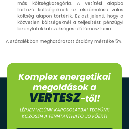
más költségkategória. A vetítési alapba
tartozó költségeknek az elszámolása valós
költség alapon történik. Ez azt jelenti, hogy a
közvetlen költségeknél a teljesítést pénzügyi
bizonylatokkal szükséges alátámasztania.
A százalékban meghatározott átalány mértéke 5%.
Komplex energetikai
megoldások a
VERTESZ
-től!
LÉPJEN VELÜNK KAPCSOLATBA! TEGYÜNK
KÖZÖSEN A FENNTARTHATÓ JÖVŐÉRT!