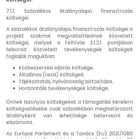
7.1.1. Százalékos átalányalapú finanszírozás
költségei.
A százalékos átalányalapú finanszírozás költségei a
projekt szakmai megvalósításának közvetett
költségei, melyek a Felhívás 2.1.2.1. pontjában
felsorolt közvetett tevékenységek költségeit
foglalják magukban:
Közbeszerzési eljárás költsége.
Általános (rezsi) költségek.
Tájékoztatás, nyilvánosság biztosítása.
Horizontális tevékenységek költsége.
Önnek bizonyos költségeket a támogatási kérelem
költségvetésébe csak százalékban meghatározott
átalányként van lehetősége betervezni és
elszámolni.
Az Európai Parlament és a Tanács (EU) 2021/1060